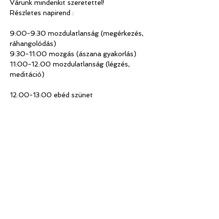
Várunk mindenkit szeretettel!
Részletes napirend :
9:00-9:30 mozdulatlanság (megérkezés, 
ráhangolódás)
9:30-11:00 mozgás (ászana gyakorlás)
11:00-12:00 mozdulatlanság (légzés, 
meditáció)
12:00-13:00 ebéd szünet
13:00-13:30 mozdulatlanság
13:30-15:00 mozgás
15:00-16:00 mozdulatlanság
Helyszín : 1013 Bp. Attila út 12.
Daksa yoga and more (43 kapucsengő 
fsz.)
Időpont : Március 15. 9:00-16:00
Részvételi díj : 15.000ft
Jelentkezésed várjuk e-mailben: 
daksayoga@gmail.com