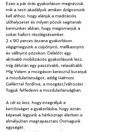
Ezen a pár órás gyakorláson megnézzük 
mik a testi akadályok amiken dolgoznunk 
kell ahhoz, hogy elérjük a meditációs 
ülőhelyzetet és milyen pózok segítenek 
bennünket abban, hogy megismerjük a 
sokat hallott részlégzéseinket.
2 x 90 perces ászana gyakorláson 
végigmegyünk a csípőnyitó, mellkasnyitó 
és vállnyitó pózokon. Délelőtt egy 
aktívabb mobilizációs gyakorlásunk lesz, 
míg délután egy passzívabb, relaxáltabb.
Míg Velem a mozgáson keresztül kutatjuk 
a mozdulatlanságot, addig Halmosi 
Gellérttel fordítva, a mozgást/változást 
fogjuk felfedezni a mozdulatlanságban.
A cél az lesz, hogy integráljuk e 
kettősséget a gyakorlásba, hogy aztán 
képesek legyünk a hétköznapi életben is 
elmélyülten megtapasztani Önmagunk 
egységét.